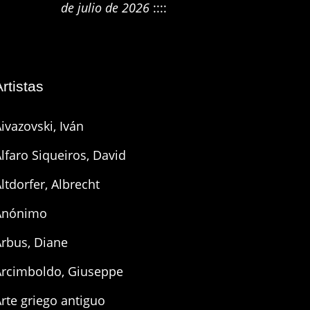
de julio de 2026
::::
Artistas
ivazovski, Iván
lfaro Siqueiros, David
ltdorfer, Albrecht
Anónimo
Arbus, Diane
Arcimboldo, Giuseppe
rte griego antiguo