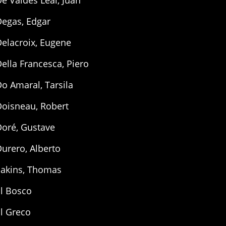
e Valdés Leal, Juan
Degas, Edgar
elacroix, Eugene
ella Francesca, Piero
o Amaral, Tarsila
Doisneau, Robert
Doré, Gustave
urero, Alberto
Eakins, Thomas
El Bosco
l Greco