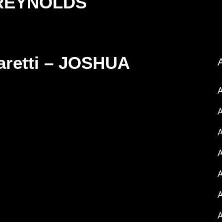
REYNOLDS
aretti – JOSHUA
A
A
A
A