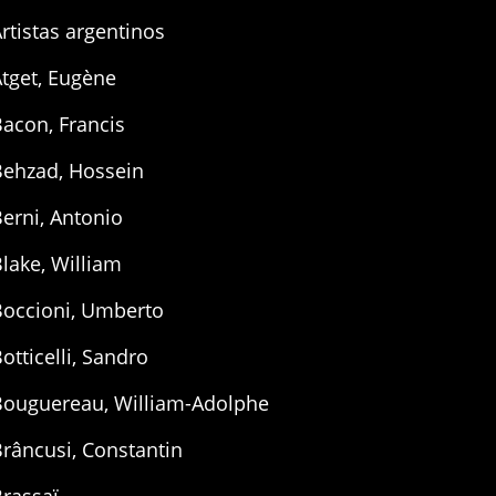
rtistas argentinos
tget, Eugène
acon, Francis
Behzad, Hossein
erni, Antonio
lake, William
Boccioni, Umberto
otticelli, Sandro
Bouguereau, William-Adolphe
râncusi, Constantin