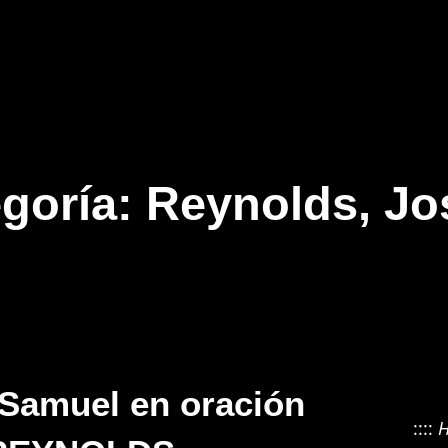
goría:
Reynolds, Jo
Samuel en oración
::::
H