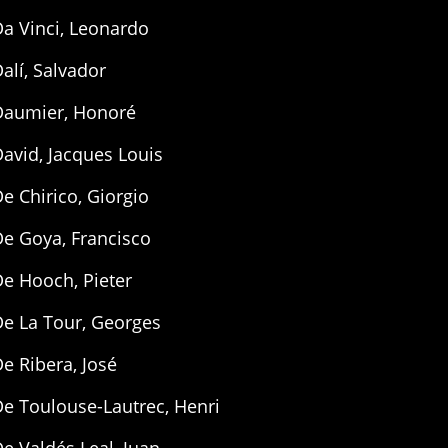
a Vinci, Leonardo
alí, Salvador
Daumier, Honoré
avid, Jacques Louis
e Chirico, Giorgio
e Goya, Francisco
e Hooch, Pieter
De La Tour, Georges
e Ribera, José
e Toulouse-Lautrec, Henri