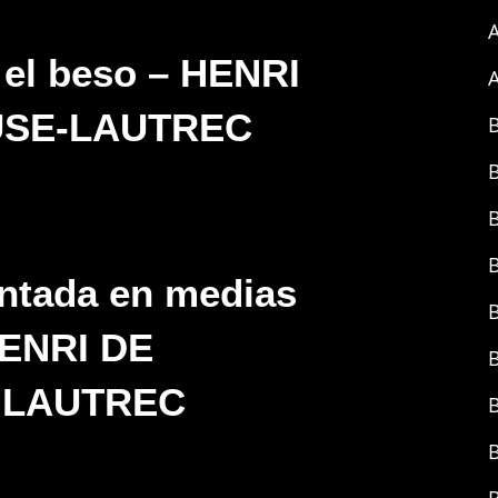
A
 el beso – HENRI
A
USE-LAUTREC
B
B
B
entada en medias
HENRI DE
B
 LAUTREC
B