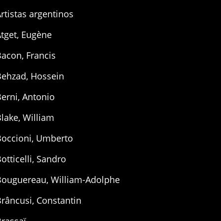
rtistas argentinos
tget, Eugène
acon, Francis
Behzad, Hossein
erni, Antonio
lake, William
Boccioni, Umberto
otticelli, Sandro
Bouguereau, William-Adolphe
râncusi, Constantin