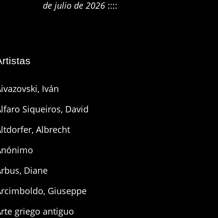
de julio de 2026
::::
Artistas
ivazovski, Iván
lfaro Siqueiros, David
ltdorfer, Albrecht
Anónimo
Arbus, Diane
Arcimboldo, Giuseppe
rte griego antiguo