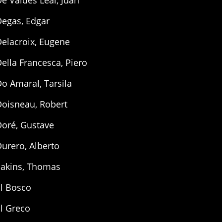
e Valdés Leal, Juan
Degas, Edgar
elacroix, Eugene
ella Francesca, Piero
o Amaral, Tarsila
Doisneau, Robert
Doré, Gustave
urero, Alberto
Eakins, Thomas
El Bosco
l Greco