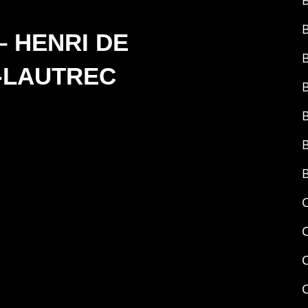
B
B
 – HENRI DE
-LAUTREC
B
B
B
B
C