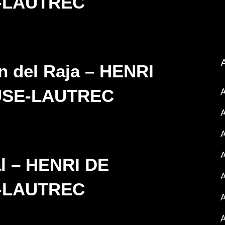
-LAUTREC
n del Raja – HENRI
A
USE-LAUTREC
A
A
al – HENRI DE
-LAUTREC
A