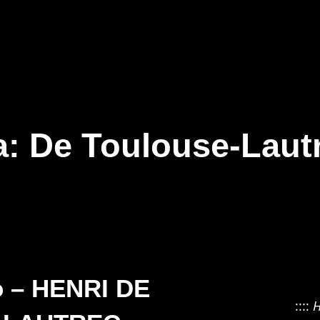
a:
De Toulouse-Lautr
o – HENRI DE
::::
H