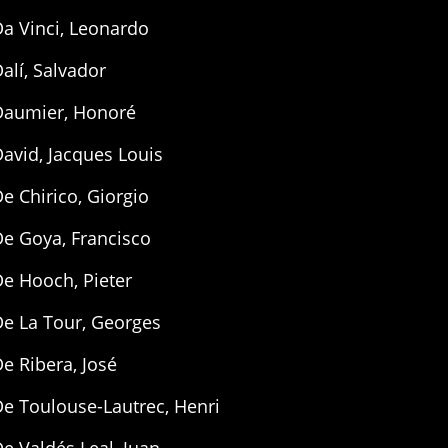
a Vinci, Leonardo
alí, Salvador
Daumier, Honoré
avid, Jacques Louis
e Chirico, Giorgio
e Goya, Francisco
e Hooch, Pieter
De La Tour, Georges
e Ribera, José
e Toulouse-Lautrec, Henri