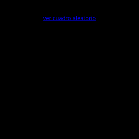
Saltar
al
ver cuadro aleatorio
contenido