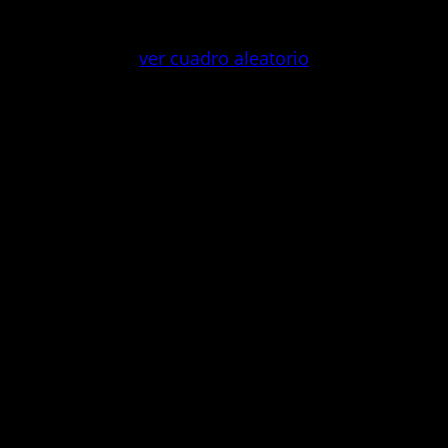
Saltar
al
ver cuadro aleatorio
contenido