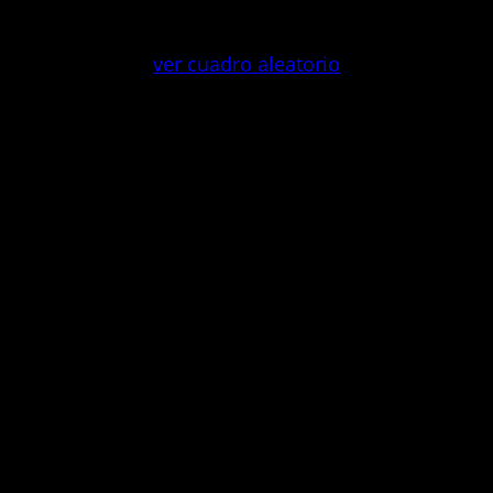
Saltar
al
ver cuadro aleatorio
contenido