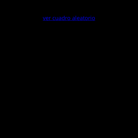
Saltar
al
ver cuadro aleatorio
contenido