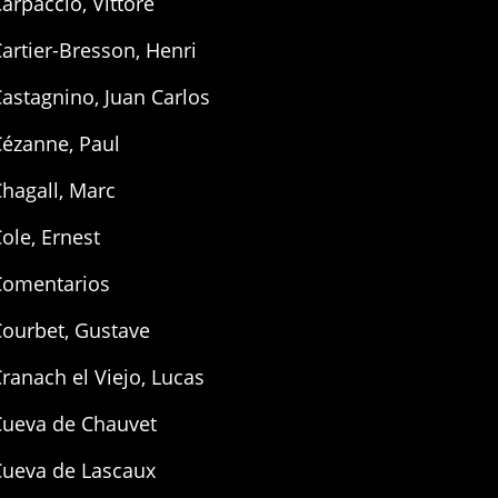
arpaccio, Vittore
artier-Bresson, Henri
astagnino, Juan Carlos
Cézanne, Paul
hagall, Marc
ole, Ernest
Comentarios
Courbet, Gustave
ranach el Viejo, Lucas
Cueva de Chauvet
Cueva de Lascaux