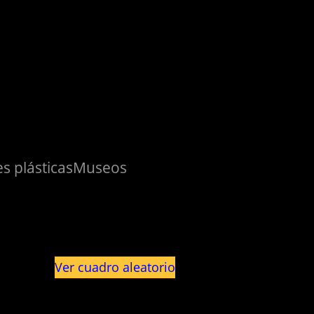
s plásticas
Museos
Ver cuadro aleatorio