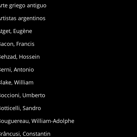
rte griego antiguo
rtistas argentinos
tget, Eugène
acon, Francis
Behzad, Hossein
erni, Antonio
lake, William
Boccioni, Umberto
otticelli, Sandro
Bouguereau, William-Adolphe
râncusi, Constantin