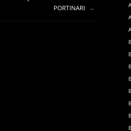
A
PORTINARI
→
A
A
B
B
B
B
B