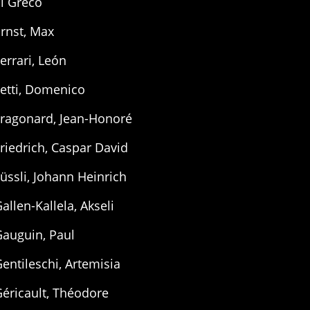
l Greco
rnst, Max
errari, León
etti, Domenico
Fragonard, Jean-Honoré
riedrich, Caspar David
üssli, Johann Heinrich
allen-Kallela, Akseli
Gauguin, Paul
entileschi, Artemisia
éricault, Théodore