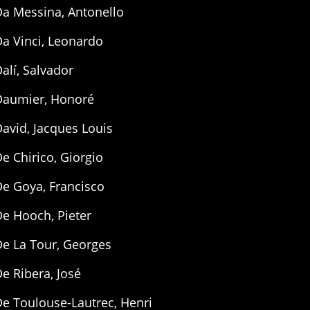
Da Messina, Antonello
a Vinci, Leonardo
alí, Salvador
Daumier, Honoré
avid, Jacques Louis
e Chirico, Giorgio
e Goya, Francisco
e Hooch, Pieter
De La Tour, Georges
e Ribera, José
e Toulouse-Lautrec, Henri