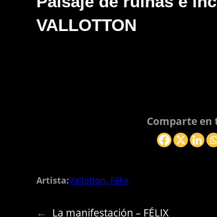
Paisaje de ruinas e in
VALLOTTON
Comparte en t
Artista:
Vallotton, Félix
←
La manifestación – FÉLIX