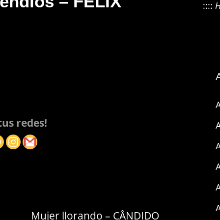
cendios – FÉLIX
::::
H
A
us redes!
A
A
Mujer llorando – CÂNDIDO