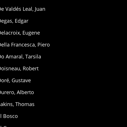
e Valdés Leal, Juan
Degas, Edgar
elacroix, Eugene
ella Francesca, Piero
o Amaral, Tarsila
Doisneau, Robert
Doré, Gustave
urero, Alberto
Eakins, Thomas
El Bosco