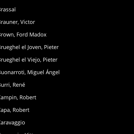
rassaï
rauner, Victor
Brown, Ford Madox
rueghel el Joven, Pieter
rueghel el Viejo, Pieter
uonarroti, Miguel Ángel
urri, René
Campin, Robert
Capa, Robert
Caravaggio