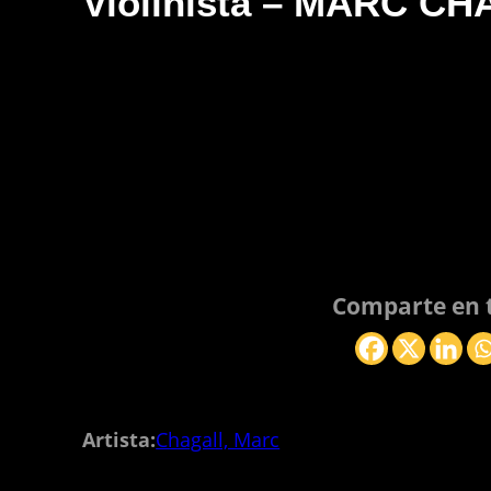
Violinista – MARC C
Comparte en t
Artista:
Chagall, Marc