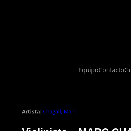
Saltar
al
contenido
Equipo
Contacto
Gu
Artista:
Chagall, Marc