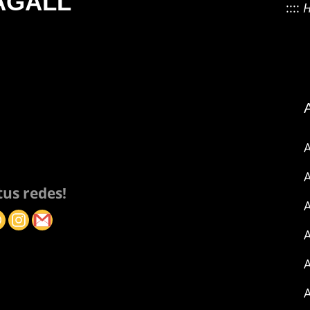
HAGALL
::::
H
A
A
us redes!
A