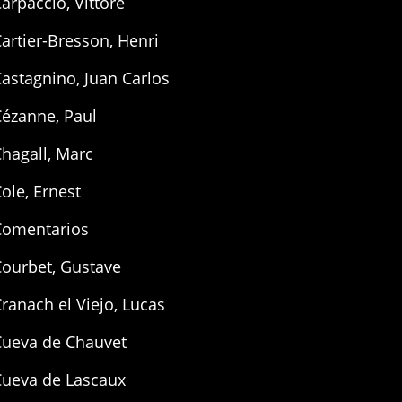
arpaccio, Vittore
artier-Bresson, Henri
astagnino, Juan Carlos
Cézanne, Paul
hagall, Marc
ole, Ernest
Comentarios
Courbet, Gustave
ranach el Viejo, Lucas
Cueva de Chauvet
Cueva de Lascaux