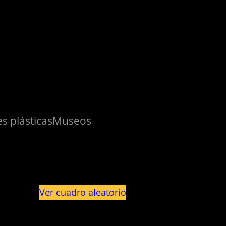
s plásticas
Museos
Ver cuadro aleatorio