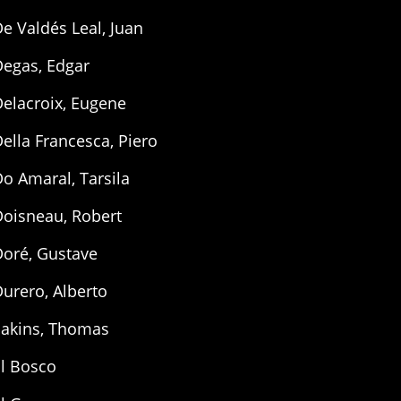
e Valdés Leal, Juan
Degas, Edgar
elacroix, Eugene
ella Francesca, Piero
o Amaral, Tarsila
Doisneau, Robert
Doré, Gustave
urero, Alberto
Eakins, Thomas
El Bosco