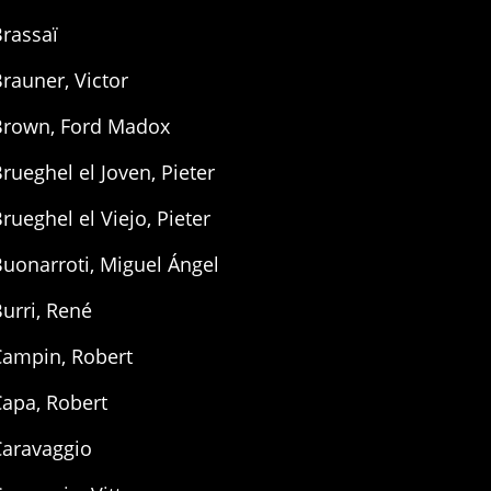
rassaï
rauner, Victor
Brown, Ford Madox
rueghel el Joven, Pieter
rueghel el Viejo, Pieter
uonarroti, Miguel Ángel
urri, René
Campin, Robert
Capa, Robert
Caravaggio