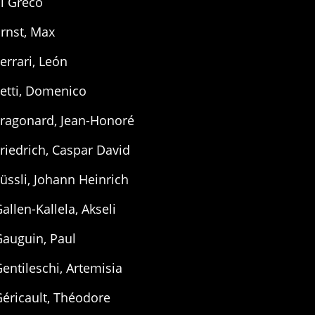
l Greco
rnst, Max
errari, León
etti, Domenico
Fragonard, Jean-Honoré
riedrich, Caspar David
üssli, Johann Heinrich
allen-Kallela, Akseli
Gauguin, Paul
entileschi, Artemisia
éricault, Théodore