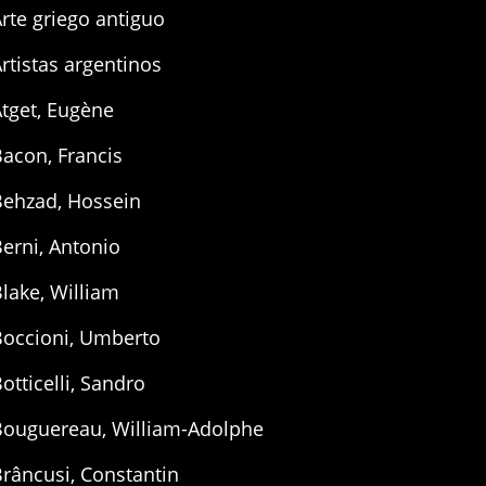
rte griego antiguo
rtistas argentinos
tget, Eugène
acon, Francis
Behzad, Hossein
erni, Antonio
lake, William
Boccioni, Umberto
otticelli, Sandro
Bouguereau, William-Adolphe
râncusi, Constantin