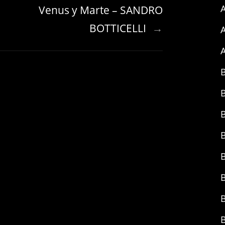
A
Venus y Marte – SANDRO
BOTTICELLI
→
A
A
B
B
B
B
B