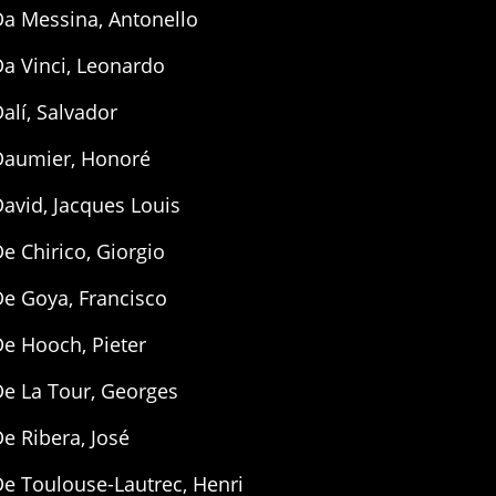
Da Messina, Antonello
a Vinci, Leonardo
alí, Salvador
Daumier, Honoré
avid, Jacques Louis
e Chirico, Giorgio
e Goya, Francisco
e Hooch, Pieter
De La Tour, Georges
e Ribera, José
e Toulouse-Lautrec, Henri